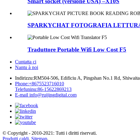
Smart socket (versione USA) –X10S
SPARKYCHAT FOTOGRAFIA LETTURA 
Traduttore Portable Wifi Low Cost F5
Cuntatta ci
Nantu à noi
Indirizzu:
RM504-506, Edificiu A, Pingshan No.1 Rd, Shiwaitao
Phone:
+8675523716010
Telefuninu:
86-15622869213
E-mail
info@ruijingdigital.com
© Copyright - 2010-2021: Tutti i diritti riservati.
Prudutti caldi
,
Sitemap
,