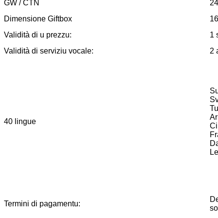
GW / CTN
2
Dimensione Giftbox
16
Validità di u prezzu:
1 
Validità di serviziu vocale:
2 
Su
Sv
Tu
Ar
40 lingue
Ci
Fr
Da
Le
De
Termini di pagamentu:
so