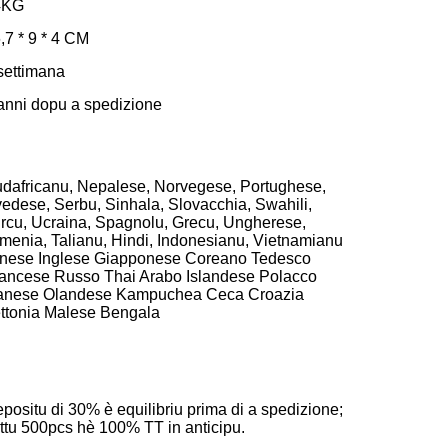
4KG
,7 * 9 * 4 CM
settimana
anni dopu a spedizione
dafricanu, Nepalese, Norvegese, Portughese,
edese, Serbu, Sinhala, Slovacchia, Swahili,
rcu, Ucraina, Spagnolu, Grecu, Ungherese,
menia, Talianu, Hindi, Indonesianu, Vietnamianu
nese Inglese Giapponese Coreano Tedesco
ancese Russo Thai Arabo Islandese Polacco
nese Olandese Kampuchea Ceca Croazia
ttonia Malese Bengala
positu di 30% è equilibriu prima di a spedizione;
ttu 500pcs hè 100% TT in anticipu.