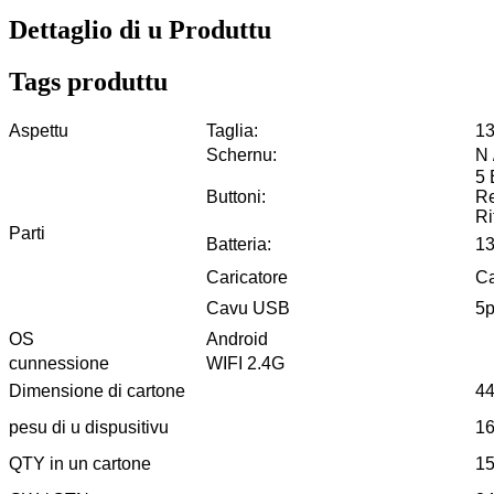
Dettaglio di u Produttu
Tags produttu
Aspettu
Taglia:
13
Schernu:
N 
5 
Buttoni:
Re
Ri
Parti
Batteria:
1
Caricatore
Ca
Cavu USB
5p
OS
Android
cunnessione
WIFI 2.4G
Dimensione di cartone
44
pesu di u dispusitivu
1
QTY in un cartone
15