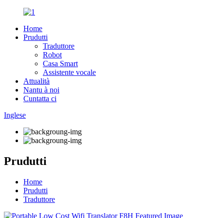
Home
Prudutti
Traduttore
Robot
Casa Smart
Assistente vocale
Attualità
Nantu à noi
Cuntatta ci
Inglese
Prudutti
Home
Prudutti
Traduttore