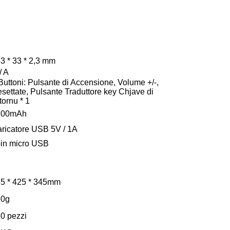
3 * 33 * 2,3 mm
/ A
Buttoni: Pulsante di Accensione, Volume +/-,
settate, Pulsante Traduttore key Chjave di
tornu * 1
300mAh
ricatore USB 5V / 1A
in micro USB
5 * 425 * 345mm
60g
0 pezzi