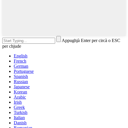
Appughjà Enter per circà o ESC
per chjude
English
French
German
Portuguese
Spanish
Russian
Japanese
Korean
Arabic
Irish
Greek
Turkish
Italian
Danish
Romanian