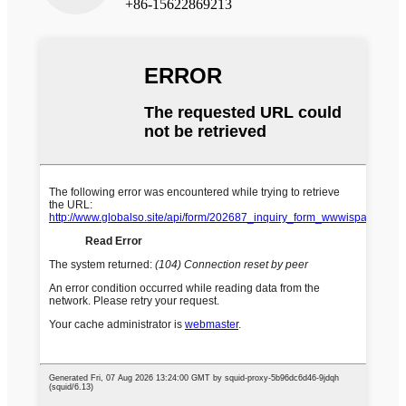
+86-15622869213