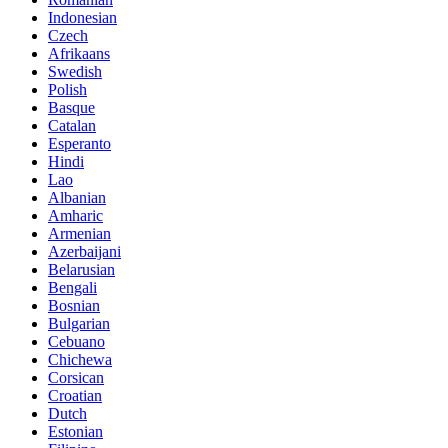
Indonesian
Czech
Afrikaans
Swedish
Polish
Basque
Catalan
Esperanto
Hindi
Lao
Albanian
Amharic
Armenian
Azerbaijani
Belarusian
Bengali
Bosnian
Bulgarian
Cebuano
Chichewa
Corsican
Croatian
Dutch
Estonian