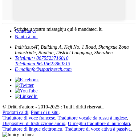
Scrivite u vostru missaghju quì è mandateci lu
Cuntatta ci
Nantu à noi
Indirizzu:
4F, Building A, Keji No. 1 Road, Shangxue Zona
Industriale, Bantian, District Longgang, Shenzhen
Telefunu:
+8675523716010
Telefuninu:
86-15622869213
E-mail
info@isparkytech.com
© Dritti d'autore - 2010-2025 : Tutti i diritti riservati.
Prodotti caldi
,
Pianu di u situ
,
Traduttore di voce francese
,
Traduttore vocale da russu à inglese
,
Dispositivu di traduzzione audio
,
U megliu traduttore di auricolari
,
Traduttore di lingue elettronicu
,
Traduttore di voce attiva à passiva
,